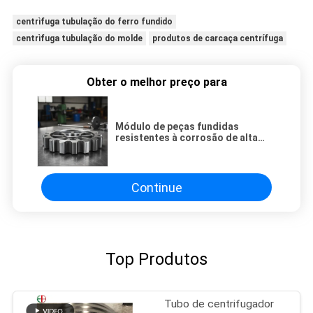
centrìfuga tubulação do ferro fundido
centrìfuga tubulação do molde
produtos de carcaça centrífuga
Obter o melhor preço para
Módulo de peças fundidas
resistentes à corrosão de alta
resistência da engrenagem 8-60
com resistência à tração de 420
N/mm2 e resistência à
temperatura de até 1000°C
Continue
Top Produtos
Tubo de centrifugador