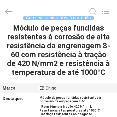
Eternal
Bliss
Alloy
Casting
&
Carcaças resistentes à corrosão
Forging
Co.,LTD..
All
Módulo de peças fundidas
CASA
Rights
Reserved.
resistentes à corrosão de alta
PRODUTOS
resistência da engrenagem 8-
60 com resistência à tração
VÍDEOS
de 420 N/mm2 e resistência à
temperatura de até 1000°C
SOBRE
NÓS
Marca:
EB China
Destaque:
Módulo de peças fundidas resistentes à
EXCURSÃO
corrosão da engrenagem 8-60
,
,
Resistência à tração 420 N/mm2
DA
Resistência a temperaturas até 1000°C
Castings resistentes ao desgaste