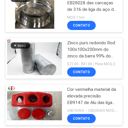
EB28028 das carcaças
de 316 de liga do aço do
forjamento tubos
MOQ:1 ton
inoxidáveis e de anel
CONTATO
Zinco puro redondo Rod
100x100x200mm do
zinco da barra 99% do
zinco da pureza alta
$77.00 - $81.00 / Piece MOQ:2 assentos
CONTATO
Cor vermelha material da
elevada precisão
EB9147 de Alu das ligas
de carcaça de alumínio
USD10/KG ~ USD20/KG MOQ:50 kg
de ZL114A
CONTATO