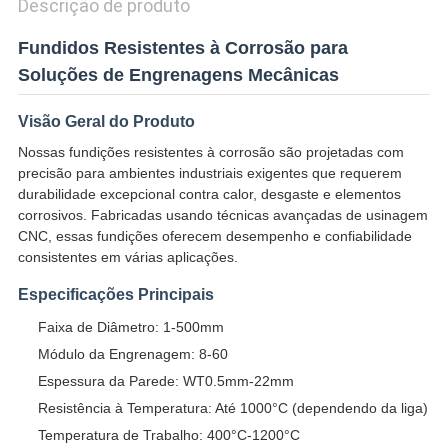
Descrição de produto
Fundidos Resistentes à Corrosão para
SITEMAP
Soluções de Engrenagens Mecânicas
POLÍTICA
Visão Geral do Produto
DE
Nossas fundições resistentes à corrosão são projetadas com
precisão para ambientes industriais exigentes que requerem
PRIVACIDADE
durabilidade excepcional contra calor, desgaste e elementos
corrosivos. Fabricadas usando técnicas avançadas de usinagem
CNC, essas fundições oferecem desempenho e confiabilidade
consistentes em várias aplicações.
Especificações Principais
Faixa de Diâmetro: 1-500mm
Módulo da Engrenagem: 8-60
Espessura da Parede: WT0.5mm-22mm
Resistência à Temperatura: Até 1000°C (dependendo da liga)
Temperatura de Trabalho: 400°C-1200°C