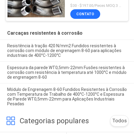
da liga 90 da conexão da
$30 - $197.00/Pieces MOQ:3 Piece / Pieces
flange
CONTATO
Carcaças resistentes à corrosão
Resistência à tração 420 N/mm2 Fundidos resistentes à
corrosão com módulo de engrenagem 8-60 para aplicações
industriais de 400°C-1200°C
Espessura da parede WT0,5mm-22mm Fusões resistentes à
corrosão com resistência à temperatura até 1000°C e módulo
de engrenagem 8-60
Módulo de Engrenagem 8-60 Fundidos Resistentes à Corrosão
com Temperatura de Trabalho de 400°C-1200°C e Espessura
de Parede WT0,5mm-22mm para Aplicações Industriais
Pesadas
Categorias populares
Todos