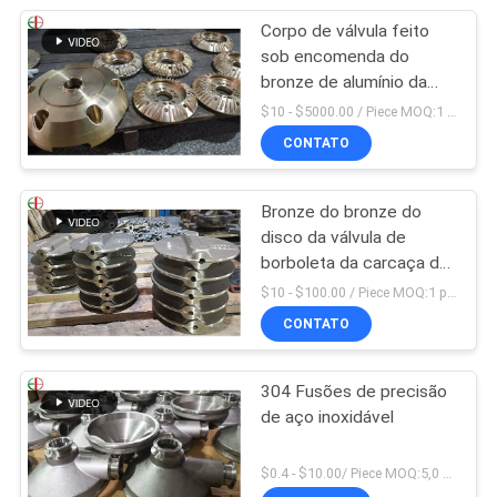
Corpo de válvula feito
sob encomenda do
bronze de alumínio da
carcaça do bronze de
$10 - $5000.00 / Piece MOQ:1 parte
C95200 C95210
CONTATO
Bronze do bronze do
disco da válvula de
borboleta da carcaça de
investimento da precisão
$10 - $100.00 / Piece MOQ:1 parte
009 ASTM B61 B62
CONTATO
304 Fusões de precisão
de aço inoxidável
$0.4 - $10.00/ Piece MOQ:5,0 quilogramas