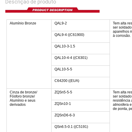
Descrição de produto
Alumínio Bronze
QAL9-2
Tem alta re
ser soldado
aparelhos m
QAL9-4 ((C61900)
à corrosão.
QAL10-3-1.5
QAL10-4-4 ((C6301)
QAL10-5-5
C64200 ((EUA)
Cinza de bronze/
ZQSn5-5-5
Tem alta re
Fósforo bronze/
ser soldado,
Alumínio e seus
resistência
ZQSn10-1
derivados
atmosfera e
de ponta, p
ZQSnD6-6-3
QSn6.5-0.1 ((C5191)