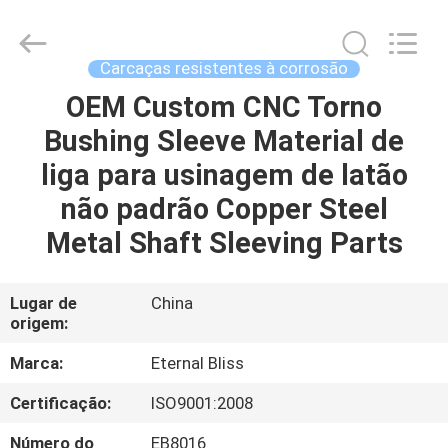
Eternal
Bliss
Alloy
Casting
&
Carcaças resistentes à corrosão
Forging
Co.,LTD..
All
OEM Custom CNC Torno
CASA
Rights
Reserved.
Bushing Sleeve Material de
PRODUTOS
liga para usinagem de latão
não padrão Copper Steel
VÍDEOS
Metal Shaft Sleeving Parts
SOBRE
Lugar de
China
origem:
NÓS
Marca:
Eternal Bliss
EXCURSÃO
Certificação:
ISO9001:2008
DA
Número do
EB8016