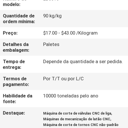
FÁBRICA
modelo:
Quantidade de
90 kg/kg
CONTROLE
ordem mínima:
DA
Preço:
$17.00 - $43.00 /Kilogram
QUALIDADE
Detalhes da
Paletes
embalagem:
CONTACTE-
Tempo de
Depende da quantidade a ser pedida.
entrega:
NOS
Termos de
Por T/T ou por L/C
pagamento:
NOTÍCIA
Habilidade da
10000 toneladas pelo ano
fonte:
PEÇA
Destaque:
,
Máquina de corte de válvulas CNC de liga
UMAS
,
Máquinas de mecanização de latão CNC
CITAÇÕES
Máquina de corte de tornos CNC não-padrão