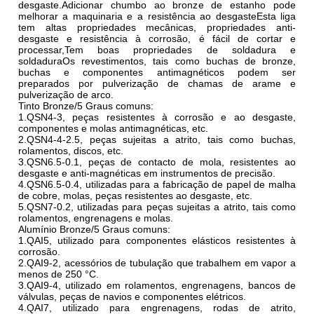
desgaste.Adicionar chumbo ao bronze de estanho pode
melhorar a maquinaria e a resistência ao desgasteEsta liga
tem altas propriedades mecânicas, propriedades anti-
desgaste e resistência à corrosão, é fácil de cortar e
processar,Tem boas propriedades de soldadura e
soldaduraOs revestimentos, tais como buchas de bronze,
buchas e componentes antimagnéticos podem ser
preparados por pulverização de chamas de arame e
pulverização de arco.
Tinto Bronze/5 Graus comuns:
1.QSN4-3, peças resistentes à corrosão e ao desgaste,
componentes e molas antimagnéticas, etc.
2.QSN4-4-2.5, peças sujeitas a atrito, tais como buchas,
rolamentos, discos, etc.
3.QSN6.5-0.1, peças de contacto de mola, resistentes ao
desgaste e anti-magnéticas em instrumentos de precisão.
4.QSN6.5-0.4, utilizadas para a fabricação de papel de malha
de cobre, molas, peças resistentes ao desgaste, etc.
5.QSN7-0.2, utilizadas para peças sujeitas a atrito, tais como
rolamentos, engrenagens e molas.
Alumínio Bronze/5 Graus comuns:
1.QAI5, utilizado para componentes elásticos resistentes à
corrosão.
2.QAI9-2, acessórios de tubulação que trabalhem em vapor a
menos de 250 °C.
3.QAI9-4, utilizado em rolamentos, engrenagens, bancos de
válvulas, peças de navios e componentes elétricos.
4.QAI7, utilizado para engrenagens, rodas de atrito,