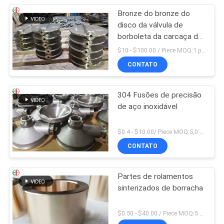
Bronze do bronze do
disco da válvula de
borboleta da carcaça de
investimento da precisão
$10 - $100.00 / Piece MOQ:1 parte
009 ASTM B61 B62
CONTATO
304 Fusões de precisão
de aço inoxidável
$0.4 - $10.00/ Piece MOQ:5,0 quilogramas
CONTATO
Partes de rolamentos
sinterizados de borracha
$0.50 - $40.00 / Piece MOQ:5 partes