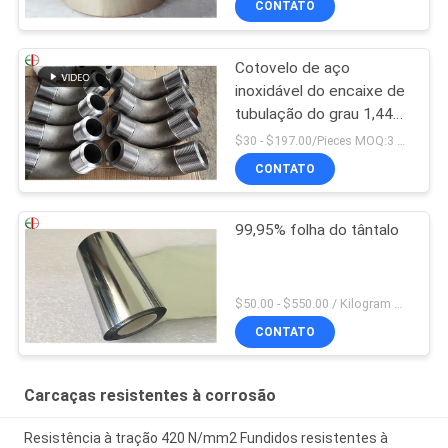
CONTATO
Cotovelo de aço
inoxidável do encaixe de
tubulação do grau 1,4418
da liga 90 da conexão da
$30 - $197.00/Pieces MOQ:3 Piece / Pieces
flange
CONTATO
99,95% folha do tântalo
$50.00 - $550.00 / Kilogram MOQ:2 quilogramas
CONTATO
Carcaças resistentes à corrosão
Resistência à tração 420 N/mm2 Fundidos resistentes à