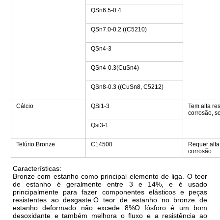
QSn6.5-0.4
QSn7.0-0.2 ((C5210)
QSn4-3
QSn4-0.3(CuSn4)
QSn8-0.3 ((CuSn8, C5212)
Cálcio
QSi1-3
Tem alta res
corrosão, s
Qsi3-1
Telúrio Bronze
C14500
Requer alta
corrosão.
Características:
Bronze com estanho como principal elemento de liga. O teor
de estanho é geralmente entre 3 e 14%, e é usado
principalmente para fazer componentes elásticos e peças
resistentes ao desgaste.O teor de estanho no bronze de
estanho deformado não excede 8%O fósforo é um bom
desoxidante e também melhora o fluxo e a resistência ao