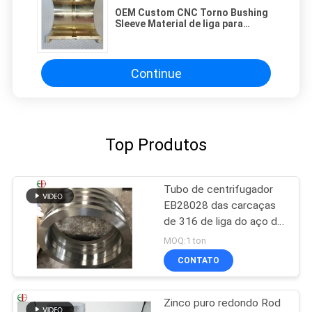
OEM Custom CNC Torno Bushing
Sleeve Material de liga para
usinagem de latão não padrão
Copper Steel Metal Shaft Sleeving
Parts
Continue
Top Produtos
Tubo de centrifugador
EB28028 das carcaças
de 316 de liga do aço do
forjamento tubos
MOQ:1 ton
inoxidáveis e de anel
CONTATO
Zinco puro redondo Rod