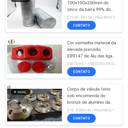
100x100x200mm do
zinco da barra 99% do
zinco da pureza alta
$77.00 - $81.00 / Piece MOQ:2 assentos
CONTATO
Cor vermelha material da
elevada precisão
EB9147 de Alu das ligas
de carcaça de alumínio
USD10/KG ~ USD20/KG MOQ:50 kg
de ZL114A
CONTATO
Corpo de válvula feito
sob encomenda do
bronze de alumínio da
carcaça do bronze de
$10 - $5000.00 / Piece MOQ:1 parte
C95200 C95210
CONTATO