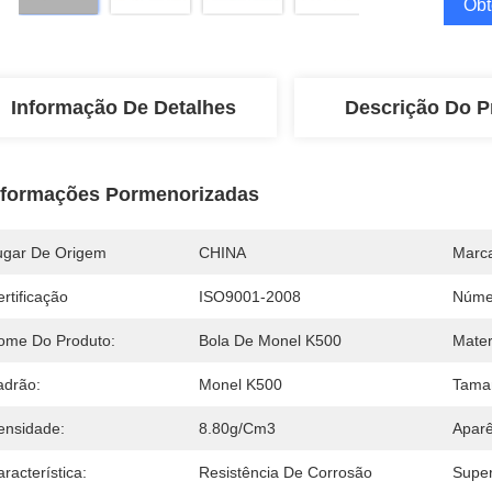
Obt
Informação De Detalhes
Descrição Do P
nformações Pormenorizadas
ugar De Origem
CHINA
Marc
rtificação
ISO9001-2008
Núme
ome Do Produto:
Bola De Monel K500
Mater
adrão:
Monel K500
Tama
ensidade:
8.80g/cm3
Aparê
racterística:
Resistência De Corrosão
Super