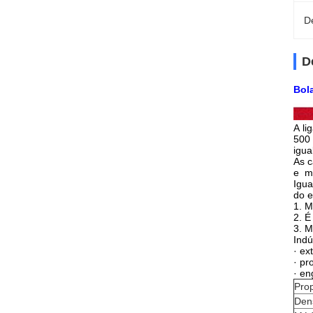
D
D
Bol
A li
500 
igua
As c
e m
Igua
do e
1.
M
2. É
3. M
Indú
· ex
· pr
· en
Prop
Den