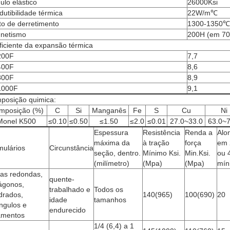
lo elástico
26000Ksi
utibilidade térmica
22W/m℃
to de derretimento
1300-1350℃
netismo
200H (em 70
iciente da expansão térmica
200F
7,7
400F
8,6
800F
8,9
1000F
9,1
posição quimica:
mposição (%)
C
Si
Manganês
Fe
S
Cu
Ni
Monel K500
≤0.10
≤0.50
≤1.50
≤2.0
≤0.01
27.0~33.0
63.0~7
Espessura
Resistência
Renda a
Alo
máxima da
à tração
força
em 
mulários
Circunstância
seção, dentro.
Mínimo Ksi.
Min.Ksi.
ou 
(milímetro)
(Mpa)
(Mpa)
mín
ras redondas,
quente-
ágonos,
trabalhado e
Todos os
drados,
140(965)
100(690)
20
idade
tamanhos
ngulos e
endurecido
jamentos
1/4 (6,4) a 1