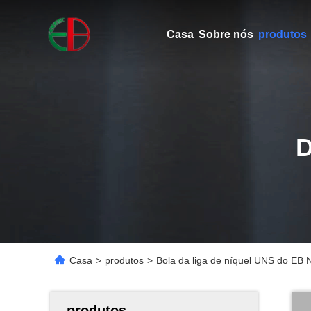
Casa
Sobre nós
produtos
Casa
>
produtos
>
Bola da liga de níquel UNS do EB
produtos