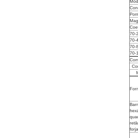
Módu
Cond
Pon
Mag
Coef
70-
70-
70-
70-
Com
Co
For
Bar
hex
qua
retâ
for