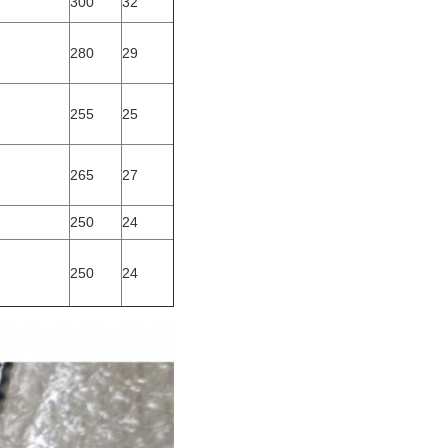
300
32
280
29
255
25
265
27
250
24
250
24