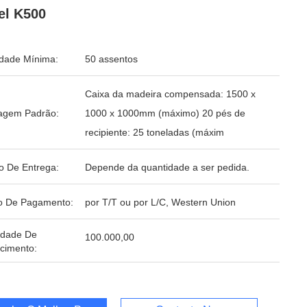
el K500
dade Mínima:
50 assentos
Caixa da madeira compensada: 1500 x
agem Padrão:
1000 x 1000mm (máximo) 20 pés de
recipiente: 25 toneladas (máxim
o De Entrega:
Depende da quantidade a ser pedida.
o De Pagamento:
por T/T ou por L/C, Western Union
idade De
100.000,00
cimento: