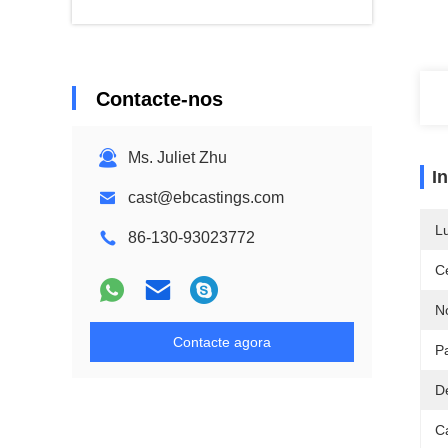
Contacte-nos
Ms. Juliet Zhu
I
cast@ebcastings.com
L
86-130-93023772
Ce
N
Contacte agora
P
D
Ca