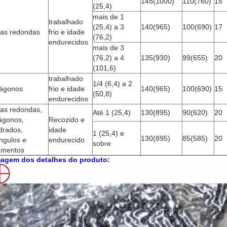
145(1000)
110(760)
15
(25,4)
mais de 1
trabalhado
(25,4) a 3
140(965)
100(690)
17
ras redondas
frio e idade
(76,2)
endurecidos
mais de 3
(76,2) a 4
135(930)
99(655)
20
(101,6)
trabalhado
1/4 (6,4) a 2
ágonos
frio e idade
140(965)
100(690)
15
(50,8)
endurecidos
ras redondas,
Até 1 (25,4)
130(895)
90(620)
20
ágonos,
Recozido e
drados,
idade
1 (25,4) e
130(895)
85(585)
20
ngulos e
endurecido
sobre
jamentos
agem dos detalhes do produto: