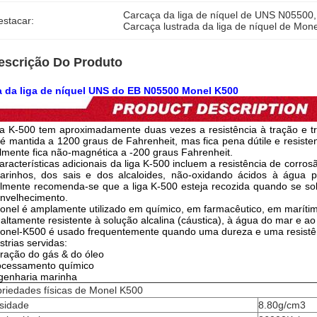
Carcaça da liga de níquel de UNS N05500
,
estacar:
Carcaça lustrada da liga de níquel de Mone
escrição Do Produto
a da liga de níquel UNS do EB N05500 Monel K500
ga K-500 tem aproximadamente duas vezes a resistência à tração e trip
é mantida a 1200 graus de Fahrenheit, mas fica pena dútile e resiste
lmente fica não-magnética a -200 graus Fahrenheit.
aracterísticas adicionais da liga K-500 incluem a resistência de cor
arinhos, dos sais e dos alcaloides, não-oxidando ácidos à água p
lmente recomenda-se que a liga K-500 esteja recozida quando se sol
nvelhecimento.
onel é amplamente utilizado em químico, em farmacêutico, em marítimo, 
 altamente resistente à solução alcalina (cáustica), à água do mar e ao 
onel-K500 é usado frequentemente quando uma dureza e uma resistênc
strias servidas:
tração do gás & do óleo
ocessamento químico
genharia marinha
riedades físicas de Monel K500
sidade
8.80g/cm3