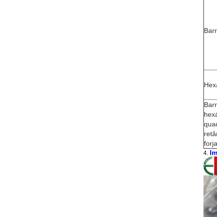
Bar
Hex
Bar
hex
qua
retâ
for
Im
4.