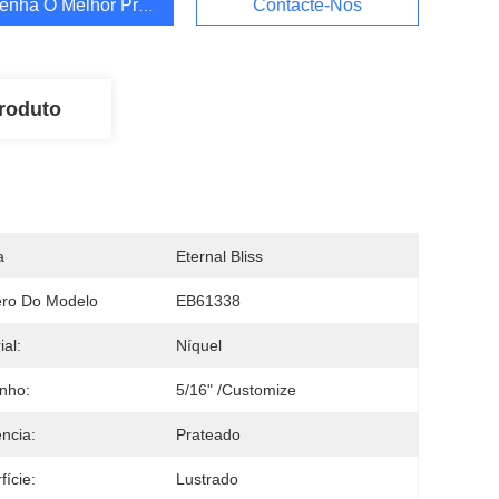
enha O Melhor Preço
Contacte-Nos
roduto
a
Eternal Bliss
ro Do Modelo
EB61338
ial:
Níquel
nho:
5/16" /Customize
ncia:
Prateado
fície:
Lustrado