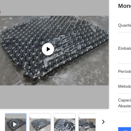
Mon
Quanti
Embal
Períod
Métod
Capac
Abaste