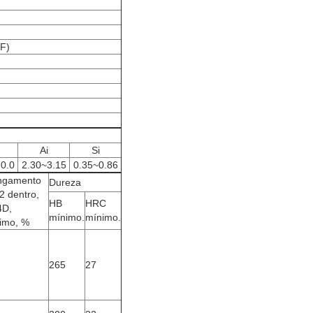
F)
Ai
Si
0.0
2.30~3.15
0.35~0.86
ngamento
Dureza
2 dentro,
HB
HRC
4D,
mínimo.
mínimo.
imo, %
265
27