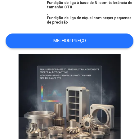
FÁBRICA
Fundição de liga à base de Ni com tolerância de
tamanho CT8
,
Fundição de liga de níquel com peças pequenas
CONTROLE
de precisão
DA
MELHOR PREÇO
QUALIDADE
CONTACTE-
NOS
NOTÍCIA
PEÇA
UMAS
CITAÇÕES