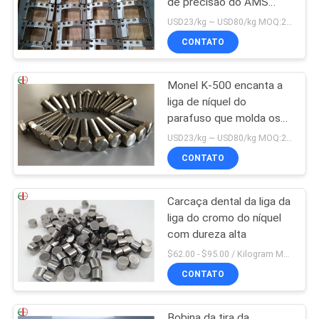
de precisão do AMS
53830 UNS N07718
USD23/kg ~ USD80/kg MOQ:20 QUILOGRAMAS
CONTATO
Monel K-500 encanta a
liga de níquel do
parafuso que molda os
parafusos K500 &
USD23/kg ~ USD80/kg MOQ:20 QUILOGRAMAS
prendedores Nuts de
CONTATO
Monel K500
Carcaça dental da liga da
liga do cromo do níquel
com dureza alta
$62.00 - $95.00 / Kilogram MOQ:5 quilogramas/quilogramas
CONTATO
Bobina da tira da