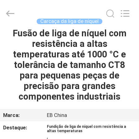
Eternal
Bliss
Alloy
Casting
&
Carcaça da liga de níquel
Forging
Co.,LTD..
All
Fusão de liga de níquel com
CASA
Rights
Reserved.
resistência a altas
PRODUTOS
temperaturas até 1000 °C e
tolerância de tamanho CT8
VÍDEOS
para pequenas peças de
precisão para grandes
SOBRE
componentes industriais
NÓS
Marca:
EB China
EXCURSÃO
Destaque:
Fundição de liga de níquel com resistência a
DA
altas temperaturas
,