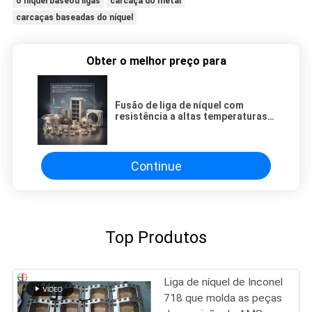
o níquel baseou ligas
carcaça do metal
carcaças baseadas do níquel
Obter o melhor preço para
Fusão de liga de níquel com
resistência a altas temperaturas
até 1000 °C e tolerância de
tamanho CT8 para pequenas
peças de precisão para grandes
componentes industriais
Continue
Top Produtos
Liga de níquel de Inconel
718 que molda as peças